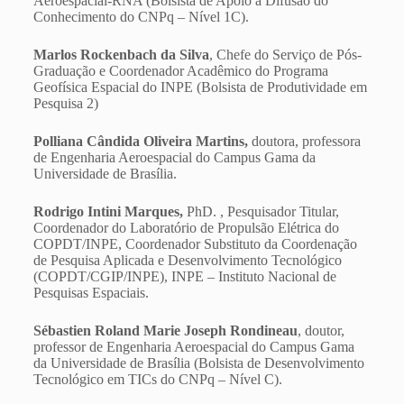
Aeroespacial-RNA (Bolsista de Apoio à Difusão do
Conhecimento do CNPq – Nível 1C).
Marlos Rockenbach da Silva
, Chefe do Serviço de Pós-
Graduação e Coordenador Acadêmico do Programa
Geofísica Espacial do INPE (Bolsista de Produtividade em
Pesquisa 2)
Polliana Cândida Oliveira Martins,
doutora, professora
de Engenharia Aeroespacial do Campus Gama da
Universidade de Brasília.
Rodrigo Intini Marques,
PhD. , Pesquisador Titular,
Coordenador do Laboratório de Propulsão Elétrica do
COPDT/INPE, Coordenador Substituto da Coordenação
de Pesquisa Aplicada e Desenvolvimento Tecnológico
(COPDT/CGIP/INPE), INPE – Instituto Nacional de
Pesquisas Espaciais.
Sébastien Roland Marie Joseph Rondineau
, doutor,
professor de Engenharia Aeroespacial do Campus Gama
da Universidade de Brasília (Bolsista de Desenvolvimento
Tecnológico em TICs do CNPq – Nível C).