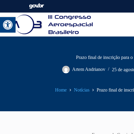
Abrir a barra de ferramentas
Prazo final de inscrição para 
Artem Andrianov
25 de agost
Home
Notícias
Prazo final de insc