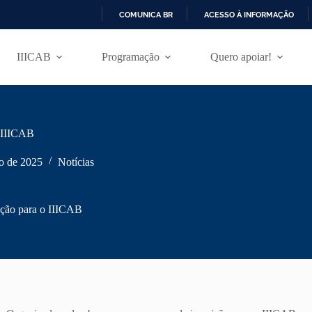
COMUNICA BR
ACESSO À INFORMAÇÃO
I
R
IIICAB
Programação
Quero apoiar!
P
A
R
A
O
C
o IIICAB
O
N
T
o de 2025
Notícias
E
Ú
D
rição para o IIICAB
O