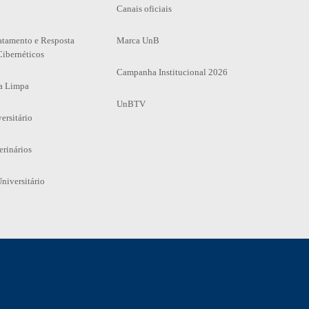
Canais oficiais
atamento e Resposta
Marca UnB
Cibernéticos
Campanha Institucional 2026
a Limpa
UnBTV
ersitário
erinários
niversitário