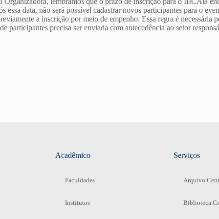
Organizadora, lembramos que o prazo de inscrição para o IIICAB enc
 essa data, não será possível cadastrar novos participantes para o eve
reviamente a inscrição por meio de empenho. Essa regra é necessária p
a de participantes precisa ser enviada com antecedência ao setor respons
Acadêmico
Serviços
Faculdades
Arquivo Cent
Institutos
Biblioteca Ce