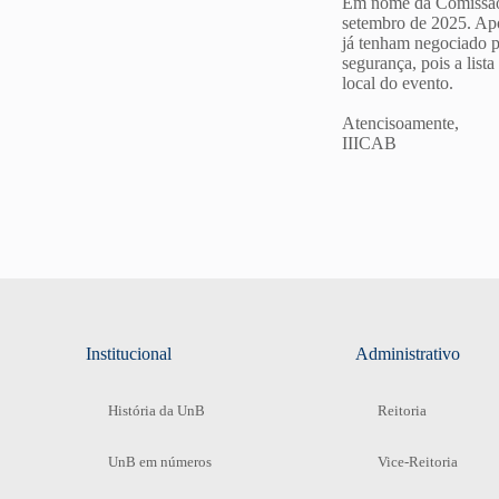
Em nome da Comissão 
setembro de 2025. Após
já tenham negociado p
segurança, pois a list
local do evento.
Atencisoamente,
IIICAB
Institucional
Administrativo
História da UnB
Reitoria
UnB em números
Vice-Reitoria