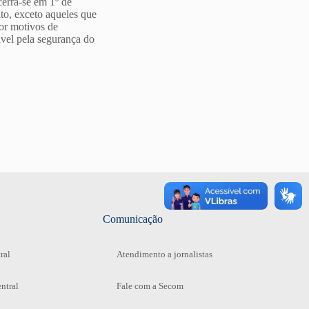
erra-se em 1º de
nto, exceto aqueles que
or motivos de
ável pela segurança do
Comunicação
ral
Atendimento a jornalistas
ntral
Fale com a Secom